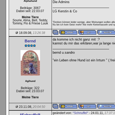
Alphahund
Die Admins
Beiträge: 3067
LG Kerstin & Co
Dabei seit: 22.03.07
Meine Tiere
Sourie, Alina, Bell, Teddy,
"Denken können leider wenige, aber Meinungen wollen all
Tommy, Flo & Friese Luuk
Nu bin ich kein Geist mehr! Nie mehr Kettenrasseln und sp
18.09.08,
13:26:38
da komme ich nicht ganz mit :?
Bernd
kannst du mir das erklären,war ja lange n
bernd u.sandro
"ein Leben ohne Hund ist ein Irrtum " ( fr
Agihund
Beiträge: 322
Dabei seit: 23.03.07
Meine Tiere
23.11.08,
20:04:50
geändert von:
*Schnuffel*
- 24.01.11,
17:37:
*Schnuffel*