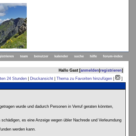
gistrieren
team
benutzer
kalender
suche
hilfe
forum-index
Hallo Gast [
anmelden
|
registrieren
]
zten 24 Stunden
|
Druckansicht
|
Thema zu Favoriten hinzufügen
|
]
getragen wurde und dadurch Personen in Verruf geraten könnten,
en schädigen, es eine Anzeige wegen übler Nachrede und Verleumdung
gefunden werden kann.