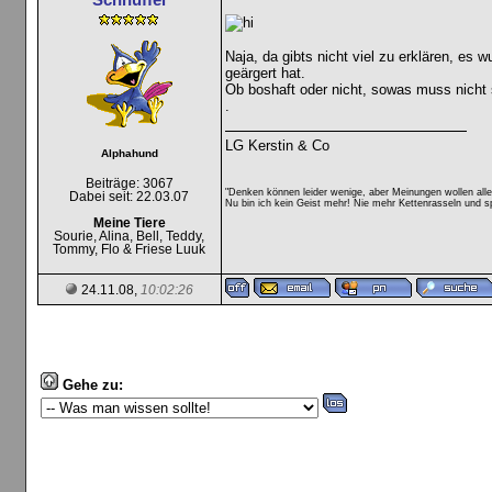
Naja, da gibts nicht viel zu erklären, e
geärgert hat.
Ob boshaft oder nicht, sowas muss nicht 
.
LG Kerstin & Co
Alphahund
Beiträge: 3067
"Denken können leider wenige, aber Meinungen wollen all
Dabei seit: 22.03.07
Nu bin ich kein Geist mehr! Nie mehr Kettenrasseln und sp
Meine Tiere
Sourie, Alina, Bell, Teddy,
Tommy, Flo & Friese Luuk
24.11.08,
10:02:26
Gehe zu: