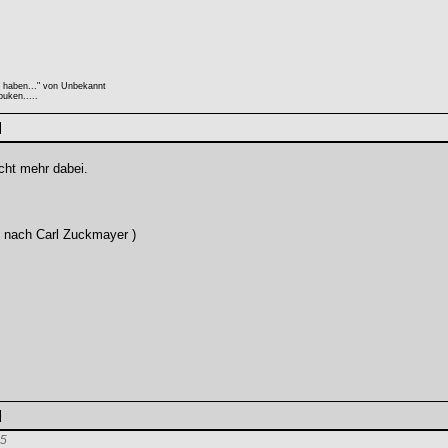
e haben..." von Unbekannt
uken.....
icht mehr dabei.
ei nach Carl Zuckmayer )
15