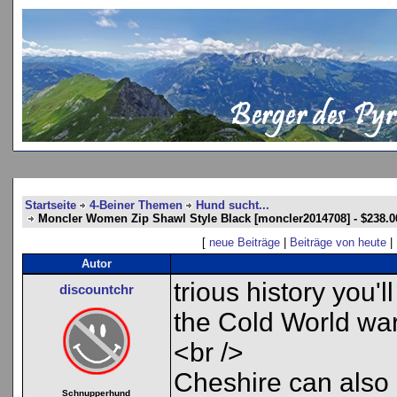
Startseite
4-Beiner Themen
Hund sucht...
Moncler Women Zip Shawl Style Black [moncler2014708] - $238.0
[
neue Beiträge
|
Beiträge von heute
|
Autor
trious history you
discountchr
the Cold World war
<br />
Cheshire can also 
Schnupperhund