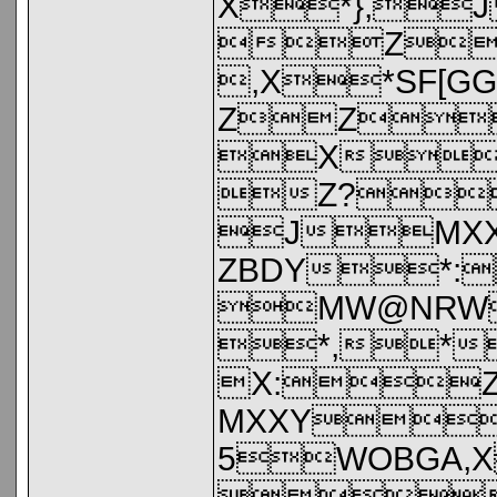
X*},
Z
,X*SF
ZZ
X
Z?
JMX
ZBDY*:
MW@NRW
*,*
X:Z
MXXY
5WOBGA,
