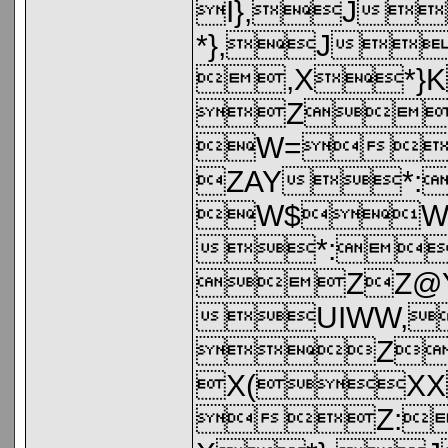
I},J
*},J
,X*
Z
W=
ZAY*
W$W
*:
ZZ@
UIWW,
Z
X(XX
Z: