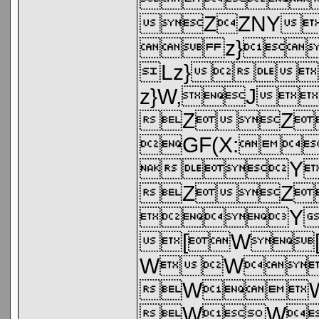
ZZNY
 z}
Lz}
z}W,J
ZZ
GF(X:
Y
ZZ
Y
[W
WW
W
WW