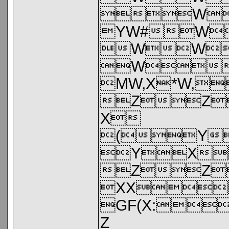
W
YW#W
WW
W
MW,X*W,
ZZ
X
(Y
YX
ZZ
XX
GF(X:
Z