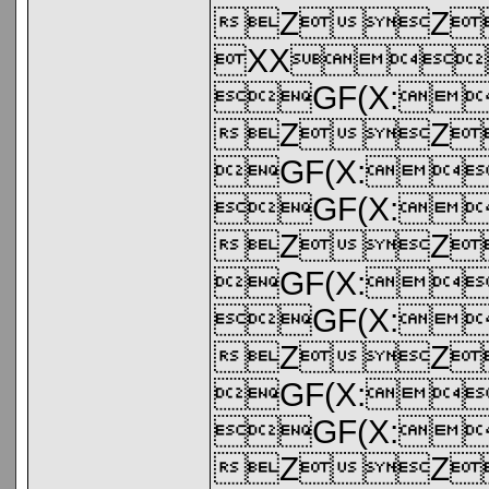
ZZ
XX
GF(X:
ZZ
GF(X:
GF(X:
ZZ
GF(X:
GF(X:
ZZ
GF(X:
GF(X:
ZZ