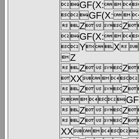
GF(X:
GF(X:
ZZ
GF(X:
YX
Z
ZZ
XX
ZZ
GF
ZZ
ZZ
XX