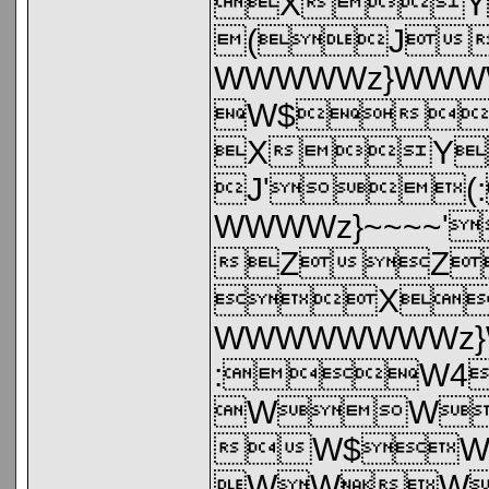
XY
(J
WWWWWz}WW
W$
XY
J'
WWWWz}~~~
ZZ
X
WWWWWWWWz
:W4
WW
W$
WWW