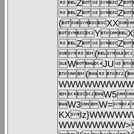
ZZ
ZZ
(XX
YX
ZZ
(
WJU
((
WWWWWWWWW
W5
W3W=
KXIz}WWW
WWWWWWWW>