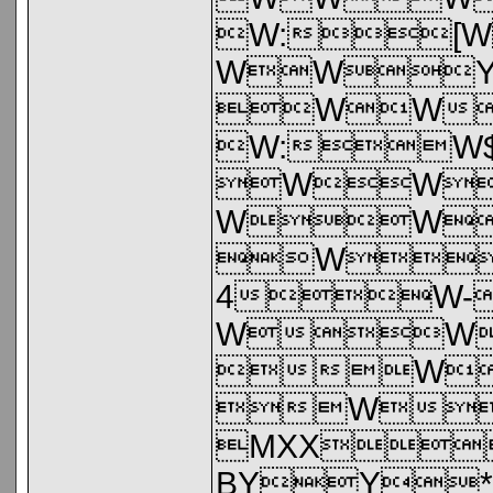
W:
WW
WW
W:
WW
WW
W
4W
WW
W
W
MXX
BYY