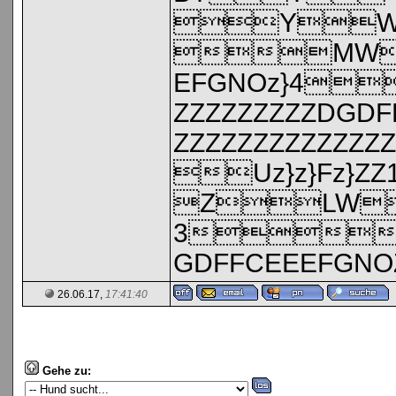
YW
MW
EFGNOz}4
ZZZZZZZZZD
ZZZZZZZZZZ
Uz}z}Fz}
ZLW
3
GDFFCEEEFGNOZ
26.06.17,
17:41:40
Gehe zu: