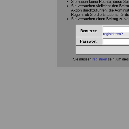
Sie haben keine Rechte, diese Sei
Sie versuchen vielleicht den Beitr
Aktion durchzuführen, die Administ
Regeln, ob Sie die Erlaubnis für d
Sie versuchen einen Beitrag zu v
Benutzer:
registrieren?
Passwort:
Sie müssen
registriert
sein, um dies