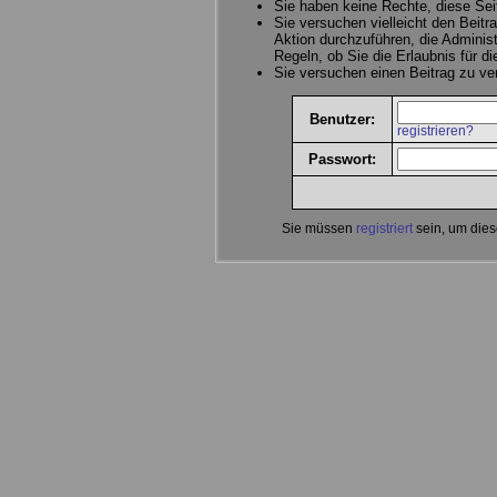
Sie haben keine Rechte, diese Sei
Sie versuchen vielleicht den Beitr
Aktion durchzuführen, die Administ
Regeln, ob Sie die Erlaubnis für d
Sie versuchen einen Beitrag zu v
Benutzer:
registrieren?
Passwort:
Sie müssen
registriert
sein, um dies