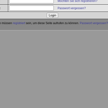
:
Möchten Sie sich registrieren?
:
Passwort vergessen?
e müssen
registriert
sein, um diese Seite aufrufen zu können.
Passwort vergessen