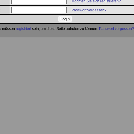
:
Möchten Sie sich registrieren?
:
Passwort vergessen?
e müssen
registriert
sein, um diese Seite aufrufen zu können.
Passwort vergessen