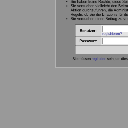
Sie haben keine Rechte, diese Sei
Sie versuchen vielleicht den Beitr
Aktion durchzuführen, die Administ
Regeln, ob Sie die Erlaubnis für d
Sie versuchen einen Beitrag zu v
Benutzer:
registrieren?
Passwort:
Sie müssen
registriert
sein, um dies