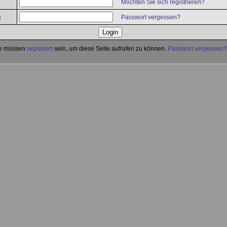
:
Möchten Sie sich registrieren?
:
Passwort vergessen?
e müssen
registriert
sein, um diese Seite aufrufen zu können.
Passwort vergessen