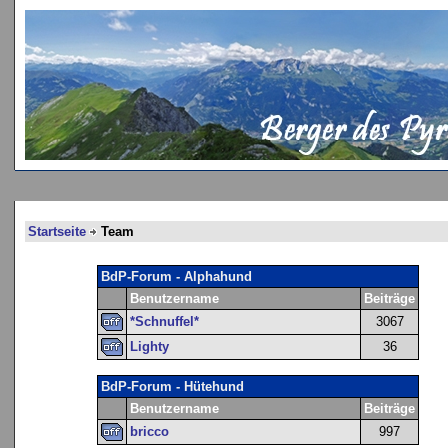
Startseite
Team
BdP-Forum - Alphahund
Benutzername
Beiträge
*Schnuffel*
3067
Lighty
36
BdP-Forum - Hütehund
Benutzername
Beiträge
bricco
997