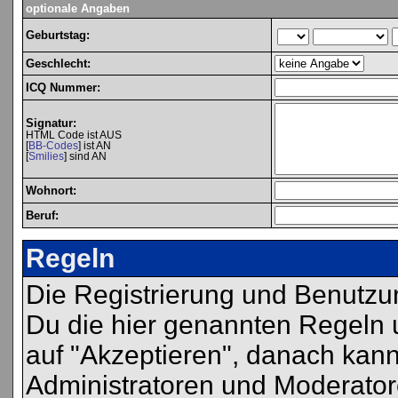
optionale Angaben
Geburtstag:
Geschlecht:
ICQ Nummer:
Signatur:
HTML Code ist AUS
[
BB-Codes
] ist AN
[
Smilies
] sind AN
Wohnort:
Beruf:
Regeln
Die Registrierung und Benutzu
Du die hier genannten Regeln 
auf "Akzeptieren", danach kann
Administratoren und Moderator