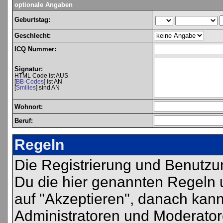
optionale Angaben
Geburtstag:
Geschlecht:
ICQ Nummer:
Signatur:
HTML Code ist AUS
[
BB-Codes
] ist AN
[
Smilies
] sind AN
Wohnort:
Beruf:
Regeln
Die Registrierung und Benutzu
Du die hier genannten Regeln 
auf "Akzeptieren", danach kann
Administratoren und Moderator