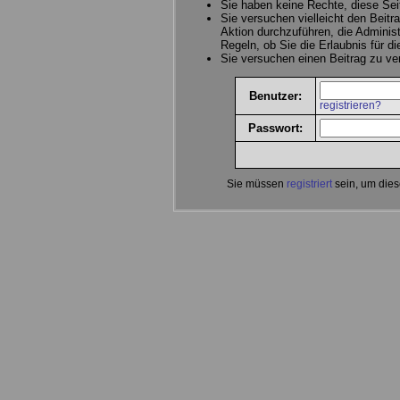
Sie haben keine Rechte, diese Sei
Sie versuchen vielleicht den Beitr
Aktion durchzuführen, die Administ
Regeln, ob Sie die Erlaubnis für d
Sie versuchen einen Beitrag zu v
Benutzer:
registrieren?
Passwort:
Sie müssen
registriert
sein, um dies