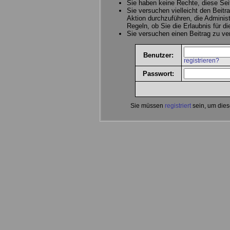
Sie haben keine Rechte, diese Sei
Sie versuchen vielleicht den Beitr
Aktion durchzuführen, die Administ
Regeln, ob Sie die Erlaubnis für d
Sie versuchen einen Beitrag zu v
Benutzer:
registrieren?
Passwort:
Sie müssen
registriert
sein, um dies