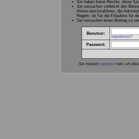
Sie haben keine Rechte, diese Sei
Sie versuchen vielleicht den Beitr
Aktion durchzuführen, die Administ
Regeln, ob Sie die Erlaubnis für d
Sie versuchen einen Beitrag zu v
Benutzer:
registrieren?
Passwort:
Sie müssen
registriert
sein, um dies