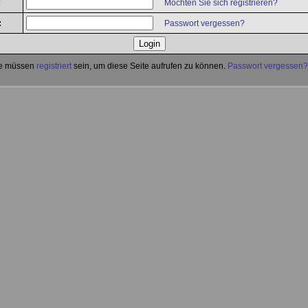
:
Möchten Sie sich registrieren?
:
Passwort vergessen?
e müssen
registriert
sein, um diese Seite aufrufen zu können.
Passwort vergessen