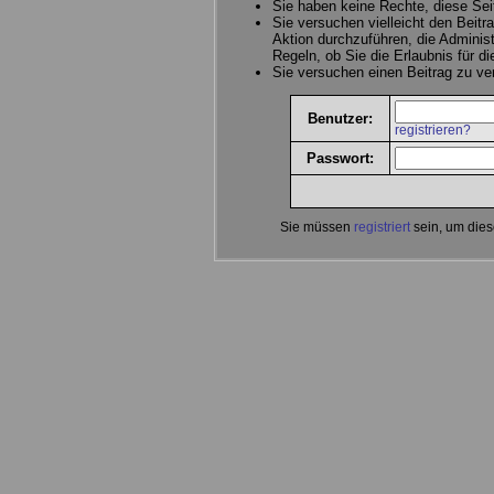
Sie haben keine Rechte, diese Sei
Sie versuchen vielleicht den Beitr
Aktion durchzuführen, die Administ
Regeln, ob Sie die Erlaubnis für d
Sie versuchen einen Beitrag zu v
Benutzer:
registrieren?
Passwort:
Sie müssen
registriert
sein, um dies