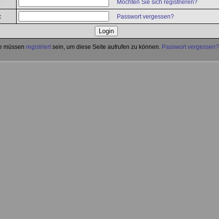
:
Möchten Sie sich registrieren?
:
Passwort vergessen?
e müssen
registriert
sein, um diese Seite aufrufen zu können.
Passwort vergessen