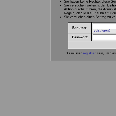
Sie haben keine Rechte, diese Sei
Sie versuchen vielleicht den Beitr
Aktion durchzuführen, die Administ
Regeln, ob Sie die Erlaubnis für d
Sie versuchen einen Beitrag zu v
Benutzer:
registrieren?
Passwort:
Sie müssen
registriert
sein, um dies