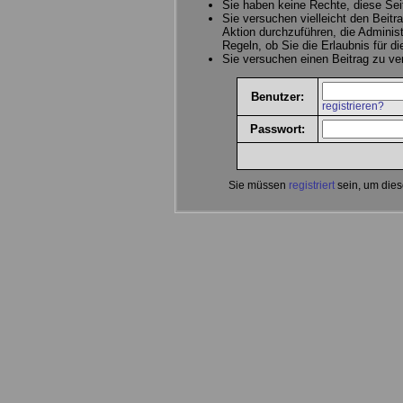
Sie haben keine Rechte, diese Sei
Sie versuchen vielleicht den Beitr
Aktion durchzuführen, die Administ
Regeln, ob Sie die Erlaubnis für d
Sie versuchen einen Beitrag zu v
Benutzer:
registrieren?
Passwort:
Sie müssen
registriert
sein, um dies