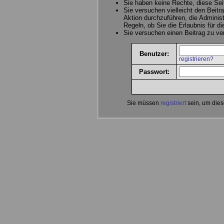
Sie haben keine Rechte, diese Sei
Sie versuchen vielleicht den Beitr
Aktion durchzuführen, die Administ
Regeln, ob Sie die Erlaubnis für d
Sie versuchen einen Beitrag zu v
Benutzer:
registrieren?
Passwort:
Sie müssen
registriert
sein, um dies