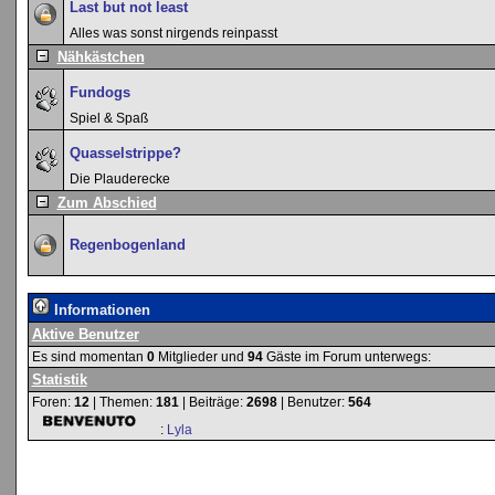
Last but not least
Alles was sonst nirgends reinpasst
Nähkästchen
Fundogs
Spiel & Spaß
Quasselstrippe?
Die Plauderecke
Zum Abschied
Regenbogenland
Informationen
Aktive Benutzer
Es sind momentan
0
Mitglieder und
94
Gäste im Forum unterwegs:
Statistik
Foren:
12
| Themen:
181
| Beiträge:
2698
| Benutzer:
564
:
Lyla