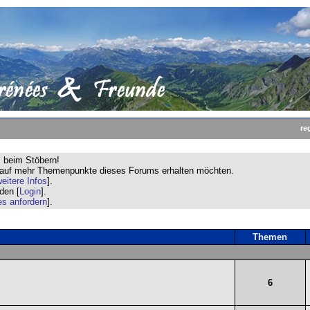
re
s beim Stöbern!
ff auf mehr Themenpunkte dieses Forums erhalten möchten.
eitere Infos
].
den [
Login
].
s anfordern
].
Themen
6