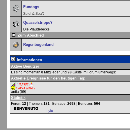
Fundogs
Spiel & Spaß
Quasselstrippe?
Die Plauderecke
Zum Abschied
Regenbogenland
Informationen
Aktive Benutzer
Es sind momentan
0
Mitglieder und
98
Gäste im Forum unterwegs:
Aktuelle Ereignisse für den heutigen Tag:
anita
(69)
Statistik
Foren:
12
| Themen:
181
| Beiträge:
2698
| Benutzer:
564
:
Lyla