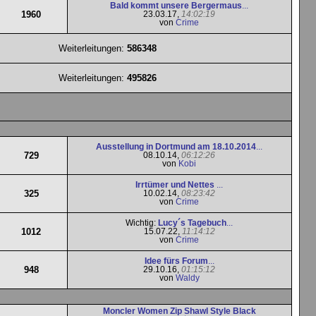
Bald kommt unsere Bergermaus
...
1960
23.03.17,
14:02:19
von
Crime
Weiterleitungen:
586348
Weiterleitungen:
495826
Ausstellung in Dortmund am 18.10.2014
...
729
08.10.14,
06:12:26
von
Kobi
Irrtümer und Nettes
...
325
10.02.14,
08:23:42
von
Crime
Wichtig:
Lucy´s Tagebuch
...
1012
15.07.22,
11:14:12
von
Crime
Idee fürs Forum
...
948
29.10.16,
01:15:12
von
Waldy
Moncler Women Zip Shawl Style Black