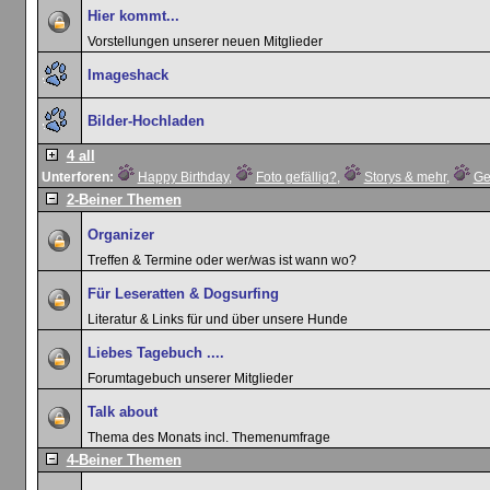
Hier kommt...
Vorstellungen unserer neuen Mitglieder
Imageshack
Bilder-Hochladen
4 all
Unterforen:
Happy Birthday
,
Foto gefällig?
,
Storys & mehr
,
Ge
2-Beiner Themen
Organizer
Treffen & Termine oder wer/was ist wann wo?
Für Leseratten & Dogsurfing
Literatur & Links für und über unsere Hunde
Liebes Tagebuch ....
Forumtagebuch unserer Mitglieder
Talk about
Thema des Monats incl. Themenumfrage
4-Beiner Themen