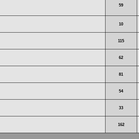
59
10
115
62
81
54
33
162