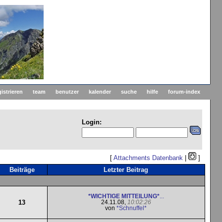
gistrieren
team
benutzer
kalender
suche
hilfe
forum-index
Login:
[
Attachments Datenbank
|
]
Beiträge
Letzter Beitrag
*WICHTIGE MITTEILUNG*
...
13
24.11.08,
10:02:26
von
*Schnuffel*