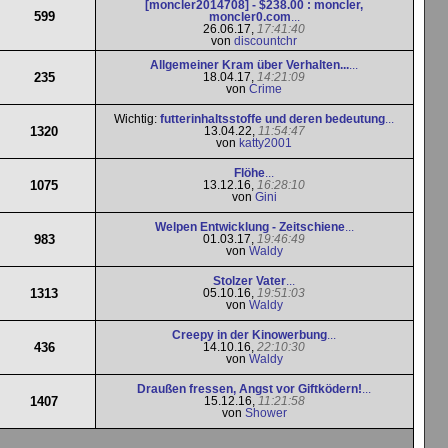
[moncler2014708] - $238.00 : moncler,
599
moncler0.com
...
26.06.17,
17:41:40
von
discountchr
Allgemeiner Kram über Verhalten...
...
235
18.04.17,
14:21:09
von
Crime
Wichtig:
futterinhaltsstoffe und deren bedeutung
...
1320
13.04.22,
11:54:47
von
katty2001
Flöhe
...
1075
13.12.16,
16:28:10
von
Gini
Welpen Entwicklung - Zeitschiene
...
983
01.03.17,
19:46:49
von
Waldy
Stolzer Vater
...
1313
05.10.16,
19:51:03
von
Waldy
Creepy in der Kinowerbung
...
436
14.10.16,
22:10:30
von
Waldy
Draußen fressen, Angst vor Giftködern!
...
1407
15.12.16,
11:21:58
von
Shower