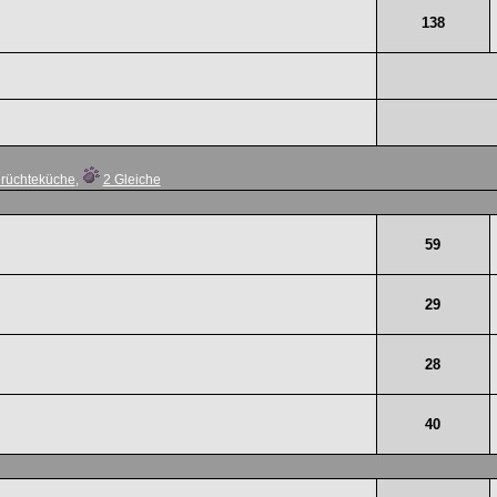
138
rüchteküche
,
2 Gleiche
59
29
28
40