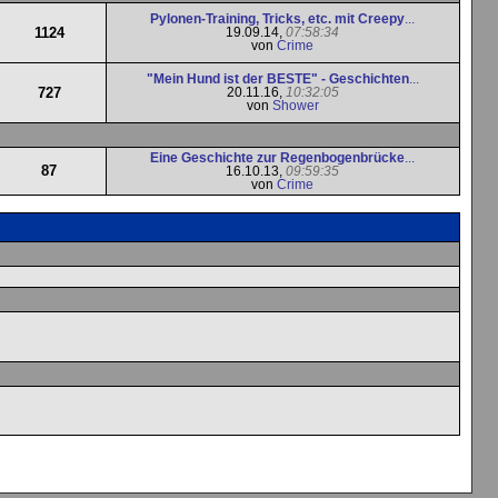
Pylonen-Training, Tricks, etc. mit Creepy
...
1124
19.09.14,
07:58:34
von
Crime
"Mein Hund ist der BESTE" - Geschichten
...
727
20.11.16,
10:32:05
von
Shower
Eine Geschichte zur Regenbogenbrücke
...
87
16.10.13,
09:59:35
von
Crime