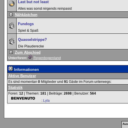
Last but not least
Alles was sonst nirgends reinpasst
Nähkästchen
Fundogs
Spiel & Spaß
Quasselstrippe?
Die Plauderecke
Zum Abschied
Unterforen:
Regenbogenland
Informationen
Aktive Benutzer
Es sind momentan
0
Mitglieder und
91
Gäste im Forum unterwegs:
Statistik
Foren:
12
| Themen:
181
| Beiträge:
2698
| Benutzer:
564
:
Lyla
Aus