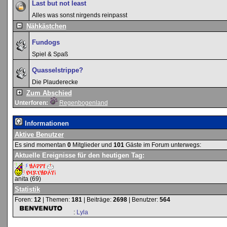
Last but not least
Alles was sonst nirgends reinpasst
Nähkästchen
Fundogs
Spiel & Spaß
Quasselstrippe?
Die Plauderecke
Zum Abschied
Unterforen:
Regenbogenland
Informationen
Aktive Benutzer
Es sind momentan
0
Mitglieder und
101
Gäste im Forum unterwegs:
Aktuelle Ereignisse für den heutigen Tag:
anita
(69)
Statistik
Foren:
12
| Themen:
181
| Beiträge:
2698
| Benutzer:
564
:
Lyla