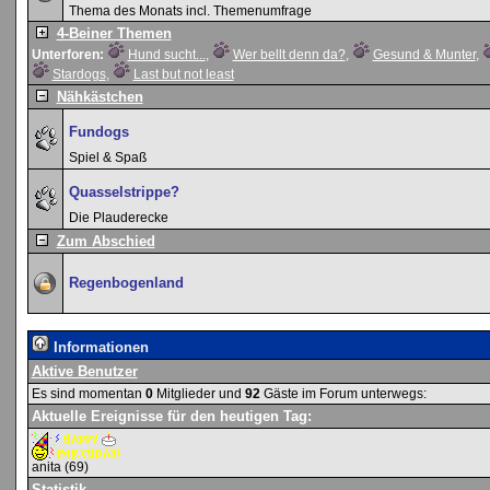
Thema des Monats incl. Themenumfrage
4-Beiner Themen
Unterforen:
Hund sucht...
,
Wer bellt denn da?
,
Gesund & Munter
,
Stardogs
,
Last but not least
Nähkästchen
Fundogs
Spiel & Spaß
Quasselstrippe?
Die Plauderecke
Zum Abschied
Regenbogenland
Informationen
Aktive Benutzer
Es sind momentan
0
Mitglieder und
92
Gäste im Forum unterwegs:
Aktuelle Ereignisse für den heutigen Tag:
anita
(69)
Statistik