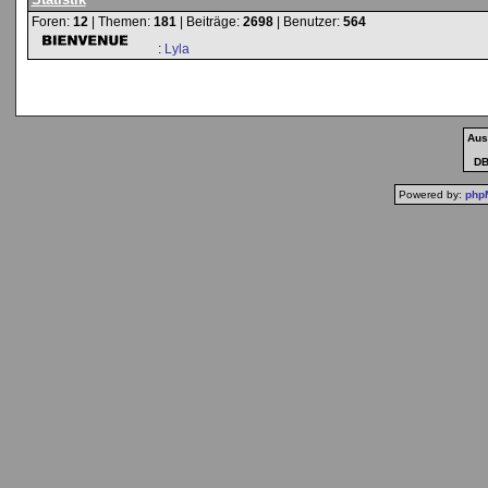
Foren:
12
| Themen:
181
| Beiträge:
2698
| Benutzer:
564
:
Lyla
Aus
DB-
Powered by:
php