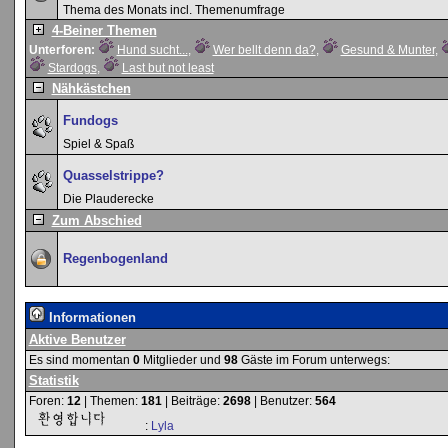
Thema des Monats incl. Themenumfrage
4-Beiner Themen
Unterforen:
Hund sucht...
,
Wer bellt denn da?
,
Gesund & Munter
,
Stardogs
,
Last but not least
Nähkästchen
Fundogs
Spiel & Spaß
Quasselstrippe?
Die Plauderecke
Zum Abschied
Regenbogenland
Informationen
Aktive Benutzer
Es sind momentan
0
Mitglieder und
98
Gäste im Forum unterwegs:
Statistik
Foren:
12
| Themen:
181
| Beiträge:
2698
| Benutzer:
564
:
Lyla