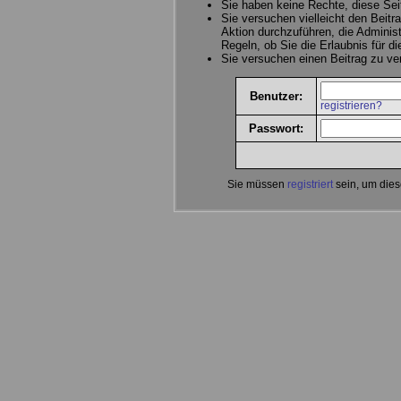
Sie haben keine Rechte, diese Sei
Sie versuchen vielleicht den Beitr
Aktion durchzuführen, die Administ
Regeln, ob Sie die Erlaubnis für d
Sie versuchen einen Beitrag zu v
Benutzer:
registrieren?
Passwort:
Sie müssen
registriert
sein, um dies