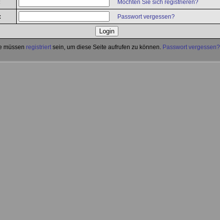
:
Möchten Sie sich registrieren?
:
Passwort vergessen?
e müssen
registriert
sein, um diese Seite aufrufen zu können.
Passwort vergessen