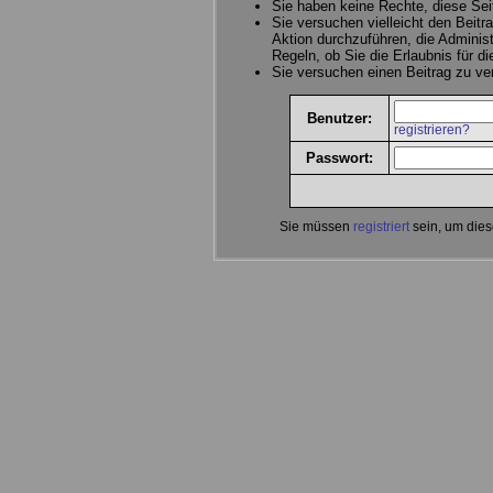
Sie haben keine Rechte, diese Sei
Sie versuchen vielleicht den Beitr
Aktion durchzuführen, die Administ
Regeln, ob Sie die Erlaubnis für d
Sie versuchen einen Beitrag zu v
Benutzer:
registrieren?
Passwort:
Sie müssen
registriert
sein, um dies