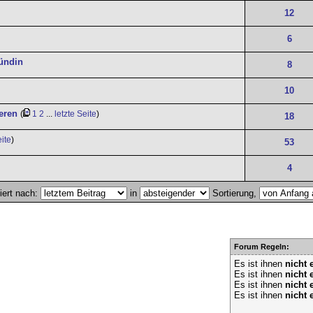
12
6
ündin
8
10
eren
(
1
2
...
letzte Seite
)
18
eite
)
53
4
iert nach:
in
Sortierung,
Forum Regeln:
Es ist ihnen
nicht 
Es ist ihnen
nicht 
Es ist ihnen
nicht 
Es ist ihnen
nicht 