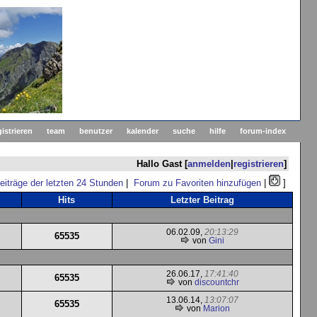
gistrieren
team
benutzer
kalender
suche
hilfe
forum-index
Hallo Gast [
anmelden
|
registrieren
]
eiträge der letzten 24 Stunden
|
Forum zu Favoriten hinzufügen
|
]
Hits
Letzter Beitrag
06.02.09,
20:13:29
65535
von
Gini
26.06.17,
17:41:40
65535
von
discountchr
13.06.14,
13:07:07
65535
von
Marion