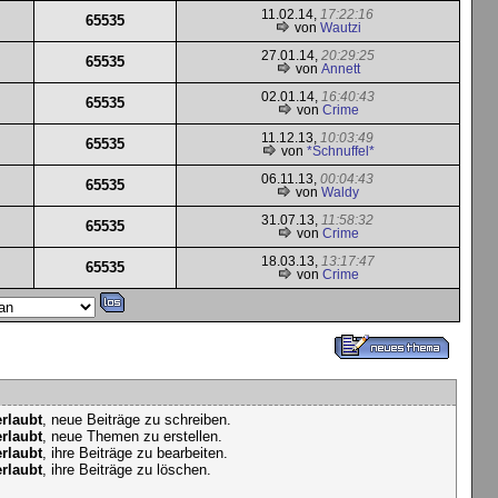
11.02.14,
17:22:16
65535
von
Wautzi
27.01.14,
20:29:25
65535
von
Annett
02.01.14,
16:40:43
65535
von
Crime
11.12.13,
10:03:49
65535
von
*Schnuffel*
06.11.13,
00:04:43
65535
von
Waldy
31.07.13,
11:58:32
65535
von
Crime
18.03.13,
13:17:47
65535
von
Crime
erlaubt
, neue Beiträge zu schreiben.
erlaubt
, neue Themen zu erstellen.
erlaubt
, ihre Beiträge zu bearbeiten.
erlaubt
, ihre Beiträge zu löschen.