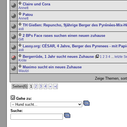
Claire und Cora
Annett
Patou
Annett
TH Gießen: Repuncho, 9jährige Berger des Pyrénées-Mix-H
asti
2 BPs Face rases suchen einen neuen zuhause
Gift
Lassy.org: CÉSAR, 4 Jahre, Berger des Pyrenees - mit Papi
asti
Bergerrüde, 1 Jahr sucht neues Zuhause
(
1
2
3
4
...
letzte S
Kröte
Maximo sucht ein neues Zuhause
Wautzi
Zeige Themen, sort
Seiten(6)
1
2
3
4
»
»|
Gehe zu:
Suche: