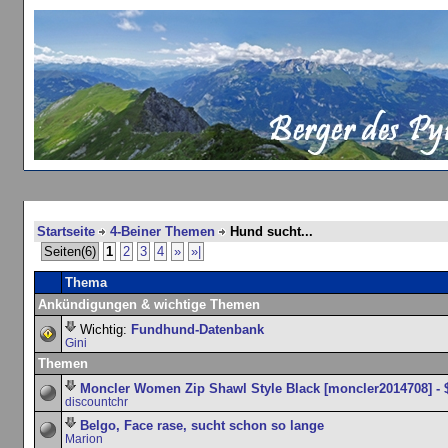
Startseite
4-Beiner Themen
Hund sucht...
Seiten(6)
1
2
3
4
»
»|
Thema
Ankündigungen & wichtige Themen
Wichtig:
Fundhund-Datenbank
Gini
Themen
Moncler Women Zip Shawl Style Black [moncler2014708] - 
discountchr
Belgo, Face rase, sucht schon so lange
Marion