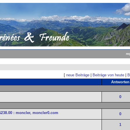
re
[
neue Beiträge
|
Beiträge von heute
|
B
Antworten
0
$238.00 : moncler, moncler0.com
0
1